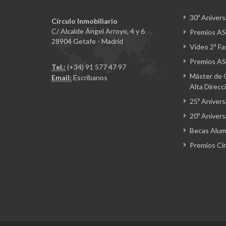
30º Anivers
Círculo Inmobiliario
C/ Alcalde Ángel Arroyo, 4 y 6
Premios A
28904 Getafe - Madrid
Vídeo 2ª F
Premios A
Tel.:
(+34) 91 577 47 97
Máster de 
Email:
Escríbanos
Alta Direcc
25º Anivers
20º Anivers
Becas Alu
Premios Cír