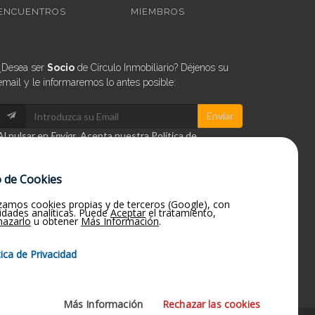
ENCUENTROS
MIEMBROS
¿Desea ser
Socio
de Círculo Inmobiliario? Déjenos su
email y le informaremos lo antes posible:
Enviar
Al pulsar en
Enviar
,
Acepta
nuestra
Política de
Privacidad
.
 de Cookies
Síganos
izamos cookies propias y de terceros (Google), con
lidades analíticas. Puede
Aceptar
el tratamiento,
en LinkedIN
hazarlo
u obtener
Más Información
.
tica de Privacidad
Más Información
Rechazar las cookies