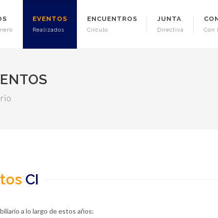
OS
EVENTOS
ENCUENTROS
JUNTA
CO
mero
Realizados
Círculo
Directiva
Con 
IENTOS
rio
ntos
CI
iario a lo largo de estos años: