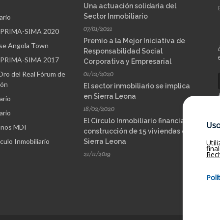
Una actuación solidaria del
Sector Inmobiliario
ario
07/01/2021
SPRIMA-SIMA 2020
Premio a la Mejor Iniciativa de
ase Angola Town
Responsabilidad Social
SPRIMA-SIMA 2017
Corporativa y Empresarial
Oro del Real Fórum de
01/12/2020
ión
El sector inmobiliario se implica
en Sierra Leona
ario
18/02/2020
ario
El Círculo Inmobiliario financia la
Uso
mnos MDI
construcción de 15 viviendas en
culo Inmobiliario
Sierra Leona
Util
fina
21/11/2019
Rec
Polí